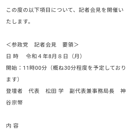
この度の以下項目について、記者会見を開催い
たします。​
＜参政党 記者会見 要領＞​
日 時 令和４年8月８日（月）​
開始：11時00分（概ね30分程度を予定しており
ます）​
登壇者 代表 松田 学 副代表兼事務局長 神
谷宗幣​
内 容 ​