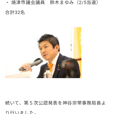
・ 焼津市議会議員 鈴木まゆみ（2/5当選）
合計32名
続いて、第５次公認発表を神谷宗幣事務局長よ
り行いました。