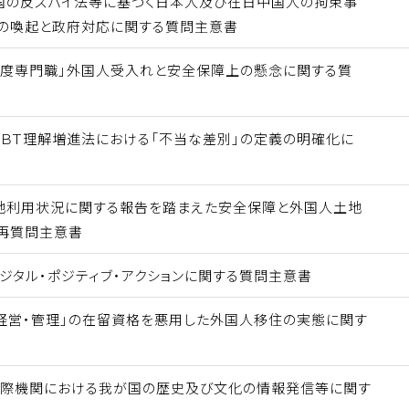
国の反スパイ法等に基づく日本人及び在日中国人の拘束事
の喚起と政府対応に関する質問主意書
高度専門職」外国人受入れと安全保障上の懸念に関する質
ＧＢＴ理解増進法における「不当な差別」の定義の明確化に
地利用状況に関する報告を踏まえた安全保障と外国人土地
再質問主意書
ジタル・ポジティブ・アクションに関する質問主意書
経営・管理」の在留資格を悪用した外国人移住の実態に関す
国際機関における我が国の歴史及び文化の情報発信等に関す