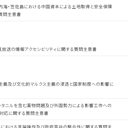
内海・笠佐島における中国資本による土地取得と安全保障
質問主意書
見放送の情報アクセシビリティに関する質問主意書
主義及び文化的マルクス主義の浸透と国家制度への影響に
ンタニルを含む薬物問題及び外国勢力による影響工作への
対応に関する質問主意書
Ｓにおける言論操作及び政府答弁の整合性に関する質問主