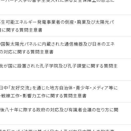
再生可能エネルギー発電事業者の倒産・廃業及び太陽光パ
用に関する質問主意書
中国製太陽光パネルに内蔵された通信機器及び日本のエネ
の対応に関する質問主意書
 我が国に設置された孔子学院及び孔子課堂に関する質問主
日中「友好交流」を通じた地方自治体・青少年・メディア等に
一戦線工作・影響力工作に関する質問主意書
戦後八十年に際する政府の対応及び有識者会議の在り方に関