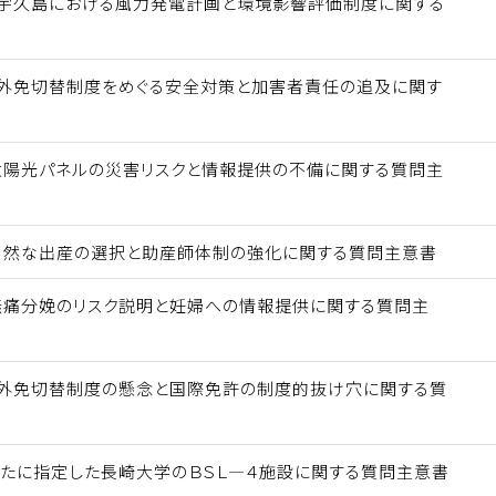
 宇久島における風力発電計画と環境影響評価制度に関する
 外免切替制度をめぐる安全対策と加害者責任の追及に関す
太陽光パネルの災害リスクと情報提供の不備に関する質問主
自然な出産の選択と助産師体制の強化に関する質問主意書
無痛分娩のリスク説明と妊婦への情報提供に関する質問主
 外免切替制度の懸念と国際免許の制度的抜け穴に関する質
新たに指定した長崎大学のＢＳＬ―４施設に関する質問主意書