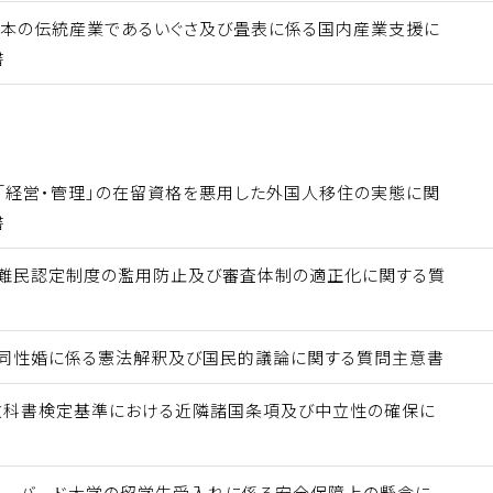
日本の伝統産業であるいぐさ及び畳表に係る国内産業支援に
書
「経営・管理」の在留資格を悪用した外国人移住の実態に関
書
 難民認定制度の濫用防止及び審査体制の適正化に関する質
 同性婚に係る憲法解釈及び国民的議論に関する質問主意書
教科書検定基準における近隣諸国条項及び中立性の確保に
ハーバード大学の留学生受入れに係る安全保障上の懸念に