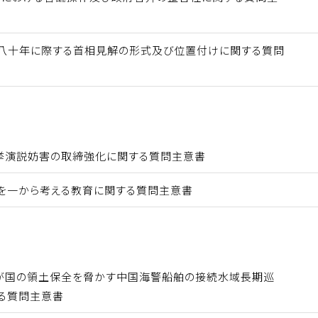
八十年に際する首相見解の形式及び位置付けに関する質問
挙演説妨害の取締強化に関する質問主意書
を一から考える教育に関する質問主意書
が国の領土保全を脅かす中国海警船舶の接続水域長期巡
る質問主意書