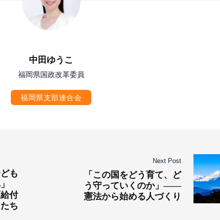
中田ゆうこ
福岡県国政改革委員
福岡県支部連合会
Next Post
子ども
「この国をどう育て、ど
へ」
う守っていくのか」――
育給付
憲法から始める人づくり
もたち