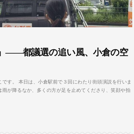
」――都議選の追い風、小倉の空
こです。 本日は、小倉駅前で３回にわたり街頭演説を行いま
は雨が降るなか、多くの方が足を止めてくださり、笑顔や拍