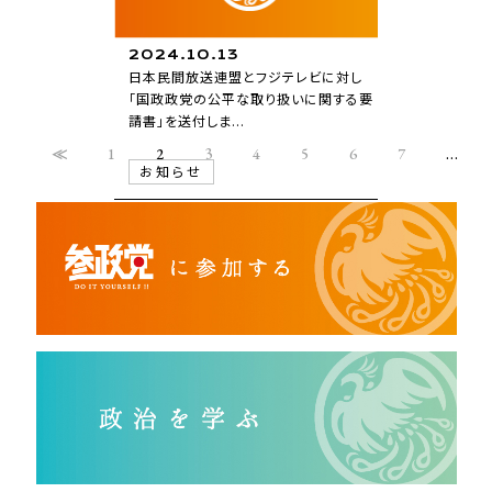
2024.10.13
日本民間放送連盟とフジテレビに対し
「国政政党の公平な取り扱いに関する要
請書」を送付しま...
≪
1
2
3
4
5
6
7
…
お知らせ