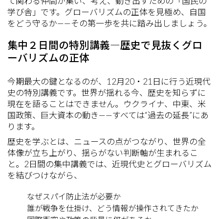
て関わる仲間が集い、考え、動き出すための「国民の
学び舎」です。グローバリズムの正体を見極め、自国
をどう守るか——その第一歩を共に踏み出しましょう。
集中２日間の特別講義―歴史で見抜くグロ
ーバリズムの正体
今期最大の鍵となるのが、12月20・21日に行う近現代
史の特別講義です。世界が揺れる今、歴史を知らずに
現在を語ることはできません。ウクライナ、中東、米
国政策、巨大資本の動き——すべては“過去の延長”にあ
ります。
歴史を学ぶとは、ニュースの点がつながり、世界の全
体像が立ち上がり、揺らがない判断軸が生まれるこ
と。2日間の集中講義では、近現代史とグローバリズム
を結びつけながら、
なぜスパイ防止法が必要か
誰が戦争を仕掛け、どう情報が操作されてきたか