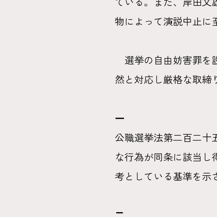
ている。また、岸田文
物によって演説中止に
選挙の自由妨害罪を設
然と対応し厳格な取締
一
公職選挙法第二百二十
な行為が同条に該当し
考としている基準を示
二