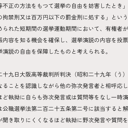
等不正の方法をもつて選挙の自由を妨害したとき
の拘禁刑又は百万円以下の罰金刑に処する」とい
められた短期間の選挙運動期間において、有権者
張内容を知る機会を確保し、選挙演説の内容を投
挙演説の自由を保障したものと考えられる。
十九日大阪高等裁判所判決（昭和二十九年（う）
なることを認識しながら他の弥次発言者と相呼応
ほど執拗に自らも弥次発言或は質問等をなし一時
は公職選挙法第二百二十五条第二号に該当すると
が聞き取りにくくなるほど執拗に野次発言や質問