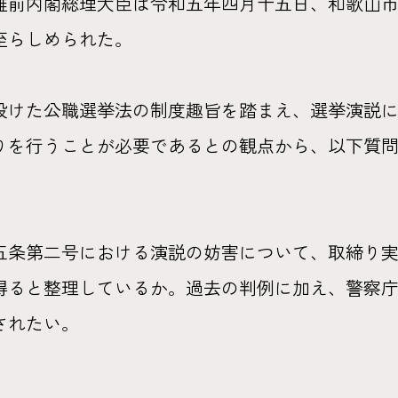
雄前内閣総理大臣は令和五年四月十五日、和歌山
至らしめられた。
けた公職選挙法の制度趣旨を踏まえ、選挙演説に
りを行うことが必要であるとの観点から、以下質
五条第二号における演説の妨害について、取締り
得ると整理しているか。過去の判例に加え、警察
されたい。