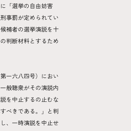
」に「選挙の自由妨害
う刑事罰が定められてい
が候補者の選挙演説を十
票の判断材料とするため
第一六八四号）におい
し一般聴衆がその演説内
演説を中止するの止むな
解すべきである。」と判
をし、一時演説を中止せ