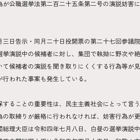
為が公職選挙法第二百二十五条第二号の演説妨害
三日告示・同月二十日投開票の第二十七回参議院
選挙演説中の候補者に対し、集団で執拗に野次や
いて候補者の演説を聞き取りにくくする行為等が
が行われた事案も発生している。
することの重要性は、民主主義社会にとって言う
為の取締りが厳格に行われなければ、妨害行為が
閣総理大臣は令和四年七月八日、白昼の選挙演説