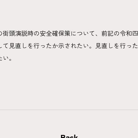
の街頭演説時の安全確保策について、前記の令和
して見直しを行ったか示されたい。見直しを行っ
たい。
Back