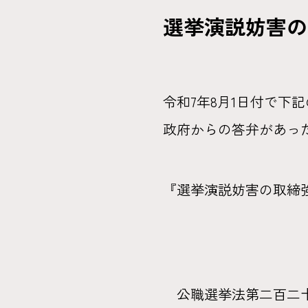
選挙演説妨害の
令和7年8月1日付で下
政府からの答弁があっ
『選挙演説妨害の取締
公職選挙法第二百二十