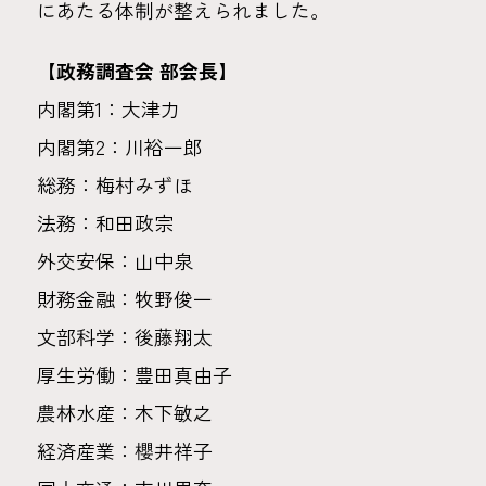
にあたる体制が整えられました。
【政務調査会 部会長】
内閣第1：大津力
内閣第2：川裕一郎
総務：梅村みずほ
法務：和田政宗
外交安保：山中泉
財務金融：牧野俊一
文部科学：後藤翔太
厚生労働：豊田真由子
農林水産：木下敏之
経済産業：櫻井祥子