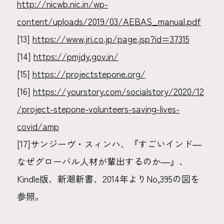
http://nicwb.nic.in/wp-
content/uploads/2019/03/AEBAS_manual.pdf
[13]
https://www.jri.co.jp/page.jsp?id=37315
[14]
https://pmjdy.gov.in/
[15]
https://projectstepone.org/
[16]
https://yourstory.com/socialstory/2020/12
/project-stepone-volunteers-saving-lives-
covid/amp
[17]サンジーヴ・スィンハ、『すごいインド―
なぜグローバル人材が輩出するのか―』、
Kindle版、新潮新書、2014年よりNo,395の図を
参照。