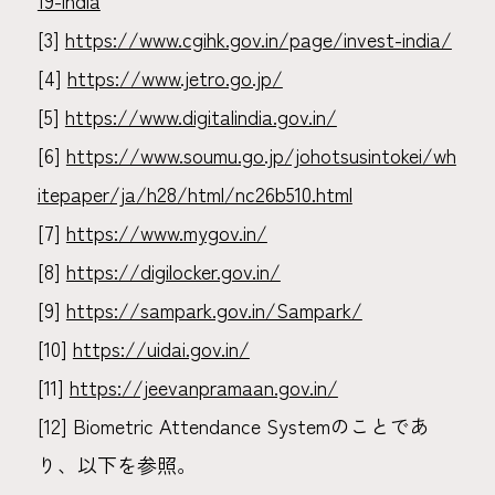
[3]
https://www.cgihk.gov.in/page/invest-india/
[4]
https://www.jetro.go.jp/
[5]
https://www.digitalindia.gov.in/
[6]
https://www.soumu.go.jp/johotsusintokei/wh
itepaper/ja/h28/html/nc26b510.html
[7]
https://www.mygov.in/
[8]
https://digilocker.gov.in/
[9]
https://sampark.gov.in/Sampark/
[10]
https://uidai.gov.in/
[11]
https://jeevanpramaan.gov.in/
[12] Biometric Attendance Systemのことであ
り、以下を参照。