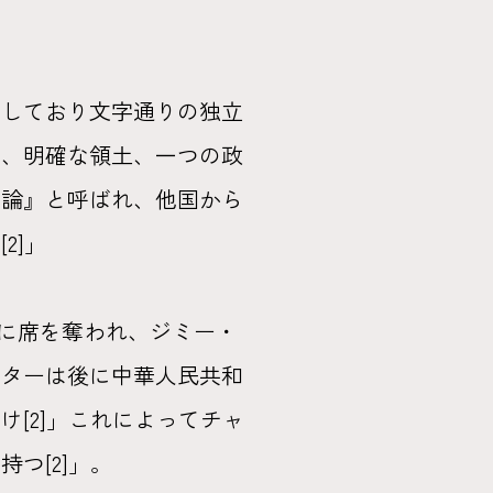
能しており文字通りの独立
口、明確な領土、一つの政
家論』と呼ばれ、他国から
2]」
国に席を奪われ、ジミー・
ーターは後に中華人民共和
[2]」これによってチャ
つ[2]」。