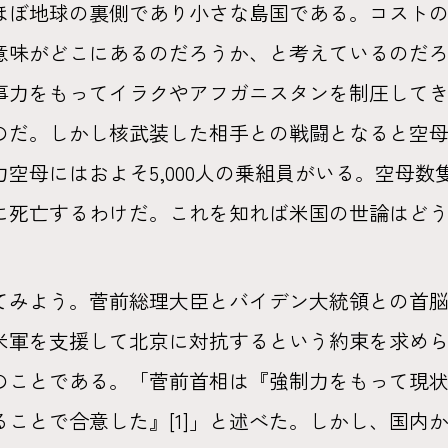
ほぼ地球の裏側であり小さな島国である。コスト
意味がどこにあるのだろうか、と考えているのだ
力をもってイラクやアフガニスタンを制圧してきた
のだ。しかし核武装した相手との戦闘となると空
空母にはおよそ5,000人の乗組員がいる。空母数
に死亡するわけだ。これを知れば米国の世論はど
てみよう。菅前総理大臣とバイデン大統領との首
米軍を支援して北京に対抗するという約束を求め
のことである。「菅前首相は『強制力をもって現
ことで合意した』[1]」と述べた。しかし、国内