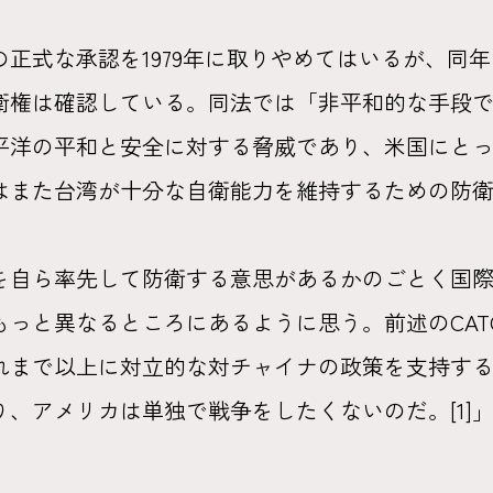
正式な承認を1979年に取りやめてはいるが、同
衛権は確認している。同法では「非平和的な手段
平洋の平和と安全に対する脅威であり、米国にと
国はまた台湾が十分な自衛能力を維持するための防
を自ら率先して防衛する意思があるかのごとく国
もっと異なるところにあるように思う。前述のCAT
れまで以上に対立的な対チャイナの政策を支持す
、アメリカは単独で戦争をしたくないのだ。[1]