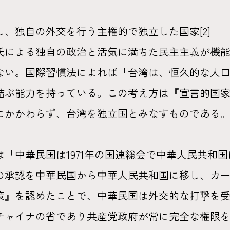
、独自の外交を行う主権的で独立した国家[2]」
氏による独自の政治と活気に満ちた民主主義が機
ない。国際習慣法によれば「台湾は、恒久的な人
結ぶ能力を持っている。この考え方は『宣言的国
かかわらず、台湾を独立国とみなすものである。[
「中華民国は1971年の国連総会で中華人民共和
の承認を中華民国から中華人民共和国に移し、カ
策』を認めたことで、中華民国は外交的な打撃を受け
ャイナの省であり共産党政府が常に完全な権限を持