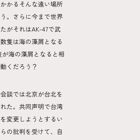
のかかるそんな遠い場所
ろう。さらに今まで世界
がそれはAK-47で武
母数隻は海の藻屑となる
隻が海の藻屑となると相
う動くだろう？
脳会談では北京が台北を
られた。共同声明で台湾
状を変更しようとするい
からの批判を受けて、自