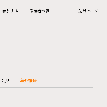
参加する
候補者公募
党員ページ
者会見
海外情報