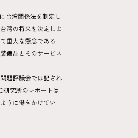
年に台湾関係法を制定し
で台湾の将来を決定しよ
って重大な懸念である
衛装備品とそのサービス
際問題評議会では記され
O研究所のレポートは
るように働きかけてい
」