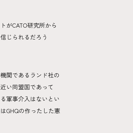
がCATO研究所から
も信じられるだろう
属機関であるランド社の
も近い同盟国であって
よる軍事介入はないとい
はGHQの作ったした憲