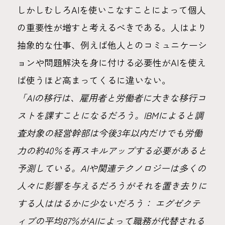
しかしむしろAIを使いこなすことによって個人
の重要性が増すと考えるべきである。人はより
抽象的な仕事、例えば他人とのコミュニケーシ
ョンや問題解決を身に付ける必要性がAIを使え
ば使うほど高まってくるに違いない。
「AIの移行は、雇用者と労働者に大きな移行コ
ストを課すことになるだろう。IBMによると調
査対象の経営幹部は今後3年以内だけでも労働
力の約40％を再スキルアップする必要があると
予測している。AIや関連テクノロジーは多くの
人々に影響を与えるだろうがそれを置き去りに
する人ははるかに少ないだろう： エグゼクテ
ィブの平均87％がAIによって職務が代替される